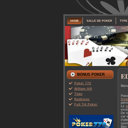
HOME
SALLE DE POKER
TYPE
E
BONUS POKER
Poker 770
Bien
William Hill
Titan
Poke
Redkings
Onli
permi
Full Tilt Poker
Le
p
excl
De n
car 
d'att
sport
Bien