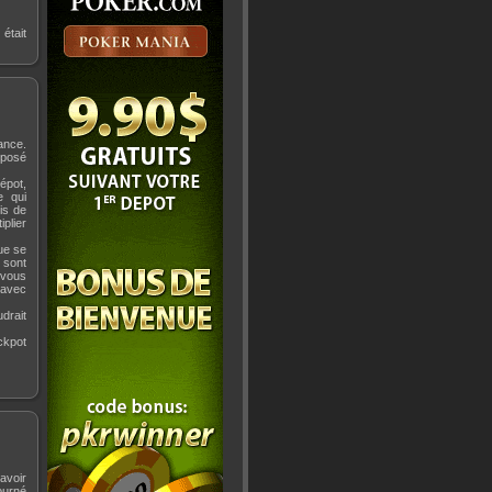
était
ance.
oposé
épot,
e qui
is de
plier
ue se
 sont
 vous
 avec
drait
ackpot
 avoir
ourné