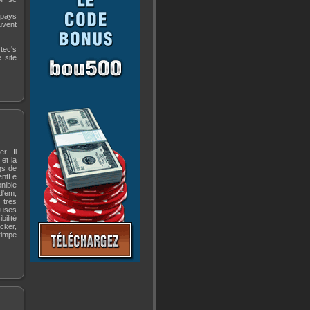
 pays
uvent
tec's
 site
r. Il
et la
gs de
lentLe
nible
d'em,
 très
euses
ilité
cker,
rimpe