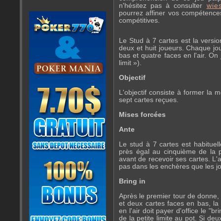
n'hésitez pas à consulter
wie
pourrez affiner vos compétence
compétitives.
Le Stud à 7 cartes est la versio
deux et huit joueurs. Chaque jou
bas et quatre faces en l'air. On
limit »).
Objectif
L'objectif consiste à former la 
sept cartes reçues.
Mises forcées
Ante
Le stud à 7 cartes est habitue
près égal au cinquième de la pe
avant de recevoir ses cartes. L'
pas dans les enchères que les j
Bring in
Après le premier tour de donne, 
et deux cartes faces en bas, la 
en l'air doit payer d'office le "bri
de la petite limite au pot. Si deu