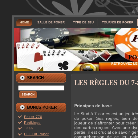
HOME
SALLE DE POKER
TYPE DE JEU
TOURNOI DE POKER
PO
RETROUVEZ LES
SEARCH
LES RÈGLES DU 7
SEARCH
Principes de base
BONUS POKER
Le Stud à 7 cartes est un jeu tr
Poker 770
de poker. Ses règles, bien dé
Redkings
joueur de s'affronter pour créer
des cartes reçues. Avec une dyn
Titan
partie, il est crucial de savoir g
Full Tilt Poker
compréhension de ce jeu palpi