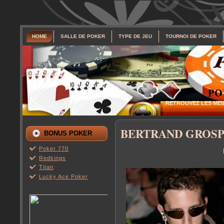
HOME
SALLE DE POKER
TYPE DE JEU
TOURNOI DE POKER
PO
RETROUVEZ LES MEI
BERTRAND GROSP
BONUS POKER
Poker 770
Redkings
Titan
Lucky Ace Poker