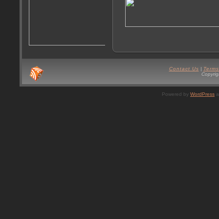
Contact Us
|
Terms
Copyrig
Powered by
WordPress
a