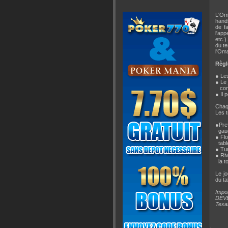
L'Om
hands
de f
l'app
etc.)
du te
l'Oma
Règ
● Les
● Le 
cons
● Il 
Chaq
Les 
●Pre
gauch
● Flo
tabl
● Tur
● Riv
la to
Le jo
du ta
Impo
DEVEZ
Texa