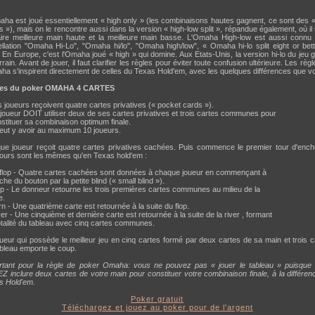
aha est joué essentiellement « high only » (les combinaisons hautes gagnent, ce sont des «
 »), mais on le rencontre aussi dans la version « high-low split », répandue également, où il 
aire meilleure main haute et la meilleure main basse. L'Omaha High-low est aussi connu
ellation "Omaha Hi-Lo", "Omaha hi/lo", "Omaha high/low", « Omaha hi-lo split eight or bett
. En Europe, c'est l'Omaha joué « high » qui domine. Aux Etats-Unis, la version hi-lo du jeu 
rrain. Avant de jouer, il faut clarifier les règles pour éviter toute confusion ultérieure. Les règ
ha s'inspirent directement de celles du Texas Hold'em, avec les quelques différences que voi
les du poker OMAHA 4 CARTES
 joueurs reçoivent quatre cartes privatives (« pocket cards »).
joueur DOIT utiliser deux de ses cartes privatives et trois cartes communes pour
tituer sa combinaison optimum finale.
peut y avoir au maximum 10 joueurs.
ue joueur reçoit quatre cartes privatives cachées. Puis commence le premier tour d'ench
tours sont les mêmes qu'en Texas hold'em :
flop - Quatre cartes cachées sont données à chaque joueur en commençant à
e du bouton par la petite blind (« small blind »).
p - Le donneur retourne les trois premières cartes communes au milieu de la
e.
n - Une quatrième carte est retournée à la suite du flop.
er - Une cinquième et dernière carte est retournée à la suite de la river , formant
talité du tableau avec cinq cartes communes.
ueur qui possède le meilleur jeu en cinq cartes formé par deux cartes de sa main et trois c
bleau emporte le coup.
rtant pour la règle de poker Omaha: vous ne pouvez pas « jouer le tableau » puisque
 inclure deux cartes de votre main pour constituer votre combinaison finale, à la différen
s Hold'em.
Poker gratuit
Téléchargez et jouez au poker pour de l'argent