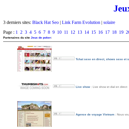
Jeu
3 derniers sites:
Black Hat Seo
|
Link Farm Evolution
|
solaire
Page :
1
2
3
4
5
6
7
8
9
10
11
12
13
14
15
16
17
18
19
2
Partenaires du site
Jeux de poker
:
Tchat sexe en direct, shows sexe et
Live show
: Live show et dial en direct
Agence de voyage Vietnam
: Nous vou