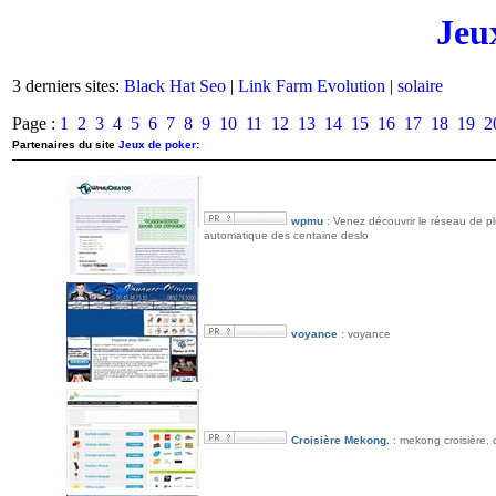
Jeu
3 derniers sites:
Black Hat Seo
|
Link Farm Evolution
|
solaire
Page :
1
2
3
4
5
6
7
8
9
10
11
12
13
14
15
16
17
18
19
2
Partenaires du site
Jeux de poker
:
wpmu
: Venez découvrir le réseau de 
automatique des centaine deslo
voyance
: voyance
Croisière Mekong.
: mekong croisière, 