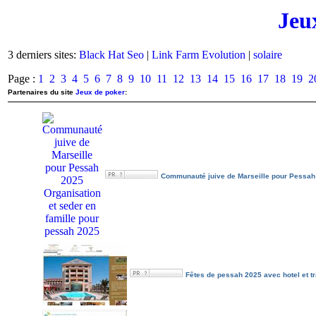
Jeu
3 derniers sites:
Black Hat Seo
|
Link Farm Evolution
|
solaire
Page :
1
2
3
4
5
6
7
8
9
10
11
12
13
14
15
16
17
18
19
2
Partenaires du site
Jeux de poker
:
Communauté juive de Marseille pour Pessah
Fêtes de pessah 2025 avec hotel et tr