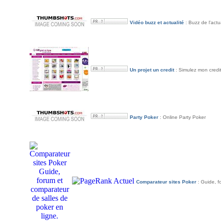
Vidéo buzz et actualité
: Buzz de l'actu
Un projet un credit
: Simulez mon credi
Party Poker
: Online Party Poker
Comparateur sites Poker
: Guide, f